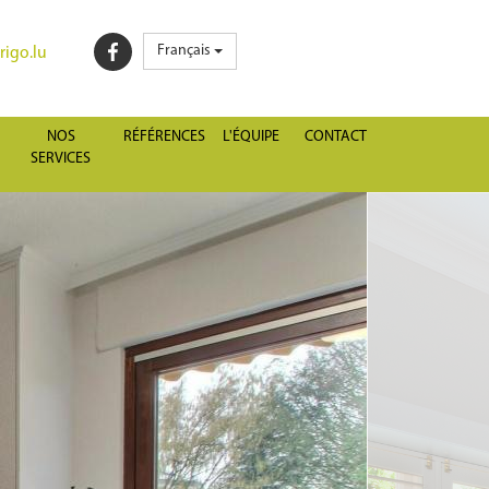
Français
igo.lu
NOS
RÉFÉRENCES
L'ÉQUIPE
CONTACT
SERVICES