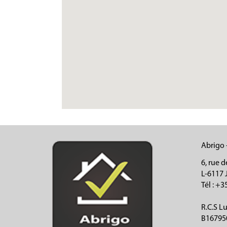
Abrigo 
6, rue d
L-6117 
Tél
: +3
R.C.S 
B16795