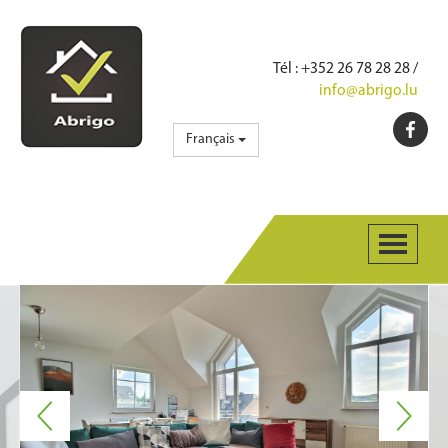
Tél
: +352 26 78 28 28 /
info@abrigo.lu
Français