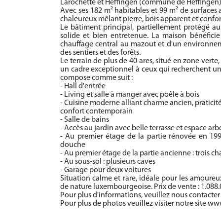
Larochette et Heffingen (commune de Heffingen)
Avec ses 182 m² habitables et 99 m² de surfaces 
chaleureux mêlant pierre, bois apparent et confo
Le bâtiment principal, partiellement protégé au
solide et bien entretenue. La maison bénéficie
chauffage central au mazout et d'un environnem
des sentiers et des forêts.
Le terrain de plus de 40 ares, situé en zone verte, 
un cadre exceptionnel à ceux qui recherchent un
compose comme suit :
- Hall d'entrée
- Living et salle à manger avec poêle à bois
- Cuisine moderne alliant charme ancien, praticité
confort contemporain
- Salle de bains
- Accès au jardin avec belle terrasse et espace arb
- Au premier étage de la partie rénovée en 19
douche
- Au premier étage de la partie ancienne : trois 
- Au sous-sol : plusieurs caves
- Garage pour deux voitures
Situation calme et rare, idéale pour les amoureux
de nature luxembourgeoise. Prix de vente : 1.088.
Pour plus d'informations, veuillez nous contacter
Pour plus de photos veuillez visiter notre site ww