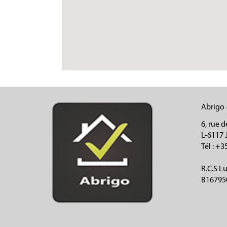
Abrigo 
6, rue d
L-6117 
Tél
: +3
R.C.S 
B16795