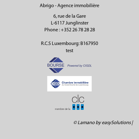
Abrigo - Agence immobilière
6, rue de la Gare
L-6117 Junglinster
Phone
: +352 26 78 28 28
R.C.S Luxembourg: B167950
test
©
Lamano
by
easySolutions
|